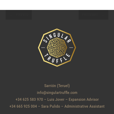
POSTS
PREVIO
PRÓXIMO
NAVIGATION
Sarrión (Teruel)
info@singulartruffle.com
+34 625 583 970
– Luis Jover – Expansion Advisor
+34 665 925 004
– Sara Pulido – Administrative Assistant