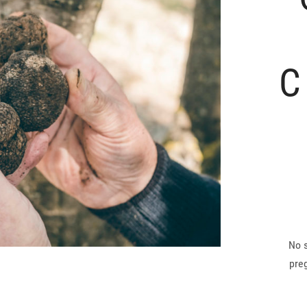
C
No s
pre