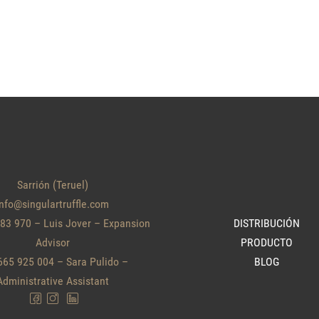
Sarrión (Teruel)
info@singulartruffle.com
583 970
– Luis Jover – Expansion
DISTRIBUCIÓN
Advisor
PRODUCTO
665 925 004
– Sara Pulido –
BLOG
Administrative Assistant